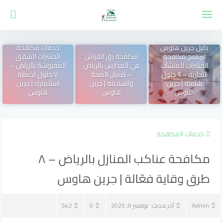
لتجاوز
لى
لمحتوى
دليل جرين هاوس
خدمات مكافحة
لبرنامج مكافحة
مكافحة بق الفراش
الحشرات للشقق
الحشرات للمنشآت
في المدارس بالرياض
المفروشة بالرياض –
التجارية – ٩ حلول
– ضمان الصحة
٧ حلول لحماية
شاملة | جرين
والسلامة | جرين
استثمارك | جرين
هاوس
هاوس
هاوس
خدمات المكافحة
مكافحة عناكب المنازل بالرياض – ٨
طرق وقاية فعّالة | جرين هاوس
Admin
آخر تحديث:
نوفمبر 9, 2025
0
542