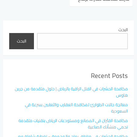
البحث
البحث
Recent Posts
مكافحة الحشرات في الفلل الراقية بالرياض | حلول متقدمة من جرين
هاوس
معالجة حالات الطوارئ لمكافحة العقارب والثعابين بسرعة في
السعودية
مكافحة الفئران في المصانع ومستودعات الرياض بتقنيات متقدمة
تحمي منشأتك الصناعية
مكافحة الحشرات في مناطق رماح والمجمعة – تغطية شاملة مع