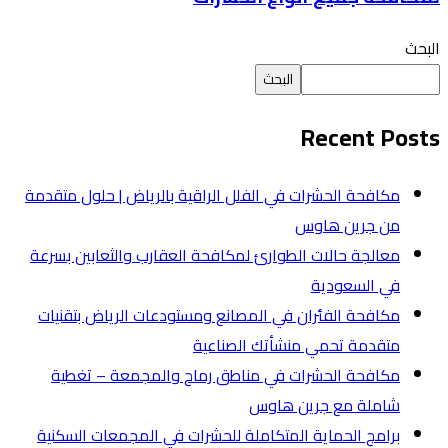
البحث
البحث
Recent Posts
مكافحة الحشرات في الفلل الراقية بالرياض | حلول متقدمة
من جرين هاوس
معالجة حالات الطوارئ لمكافحة العقارب والثعابين بسرعة
في السعودية
مكافحة الفئران في المصانع ومستودعات الرياض بتقنيات
متقدمة تحمي منشأتك الصناعية
مكافحة الحشرات في مناطق رماح والمجمعة – تغطية
شاملة مع جرين هاوس
برامج الحماية المتكاملة للحشرات في المجمعات السكنية